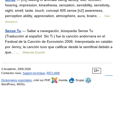
hearing, impression, kinesthesia, sensation, sensibility, sensitivity,
sight, smell, taste, touch; concept 405 sense [n2] awareness,
perception ability, appreciation, atmosphere, aura, brains …
New
thesaurus
Sense Tu
— Saltar a navegación, búsqueda Sense Tu
(Traducción al español: Sin Ti ) fue la canción andorrana en el
Festival de la Canción de Eurovisión 2006. Interpretada en catalán
por Jenny, la canción tuvo que calificar desde la semifinal debido a
que… …
Wikipedia Español
© Academic, 2000-2026
18+
Contactez-nous:
Support technique
,
RÉCLAME
Dictionnaires exportation
, créé sur PHP,
Joomla,
Drupal,
WordPress, MODx.