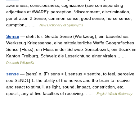
awareness, consciousness, cognizance (see corresponding
adjectives at AWARE): perception, *discernment, discrimination,
penetration 2 Sense, common sense, good sense, horse sense,
gumption,… …
New Dictionary of Synonyms
Sense
— steht für: Geräte Sense (Werkzeug), ein bäuerliches
Werkzeug Kriegssense, eine mittelalterliche Waffe Geografisches
Sense (Fluss), ein Fluss in der Schweiz Sensebezirk, ein Bezirk im
Kanton Freiburg, Schweiz die Leserichtung einer viralen… …
Deutsch Wikipedia
sense
— [sens] n. [Fr sens < L sensus < sentire, to feel, perceive:
see SEND1] 1. the ability of the nerves and the brain to receive
and react to stimuli, as light, sound, impact, constriction, etc.;
specif., any of five faculties of receiving… …
English World dictionary