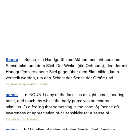
Sense
— Sense, ein Handgerät zum Mähen, besteht aus dem
Sensenblatt und dem Stiel. Der Winkel (die Oeffnung), den der mit
Handgriffen versehene Stiel gegenüber dem Blatt bildet, kann
verstellt werden, um den Schnitt der Sense der Größe und… …
Lexikon der gesamten Technik
sense
— ► NOUN 1) any of the faculties of sight, smell, hearing,
taste, and touch, by which the body perceives an external
stimulus. 2) a feeling that something is the case. 3) (sense of)
awareness or appreciation of or sensitivity to: a sense of… …
English terms dictionary
sense
— [n1] feeling of animate being faculty, feel, function,