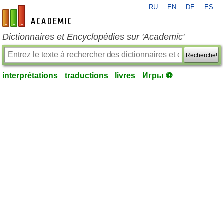
RU
EN
DE
ES
fr-academic.com
Dictionnaires et Encyclopédies sur 'Academic'
Recherche!
interprétations
traductions
livres
Игры ⚽