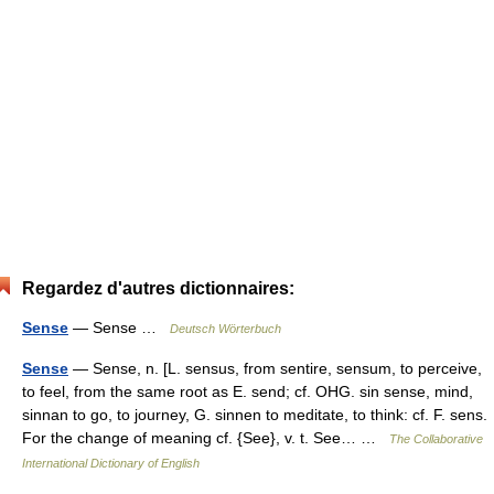
Regardez d'autres dictionnaires:
Sense
— Sense …
Deutsch Wörterbuch
Sense
— Sense, n. [L. sensus, from sentire, sensum, to perceive,
to feel, from the same root as E. send; cf. OHG. sin sense, mind,
sinnan to go, to journey, G. sinnen to meditate, to think: cf. F. sens.
For the change of meaning cf. {See}, v. t. See… …
The Collaborative
International Dictionary of English