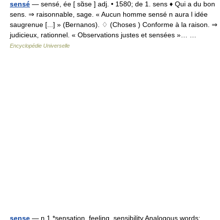
sensé
— sensé, ée [ sɑ̃se ] adj. • 1580; de 1. sens ♦ Qui a du bon
sens. ⇒ raisonnable, sage. « Aucun homme sensé n aura l idée
saugrenue [...] » (Bernanos). ♢ (Choses ) Conforme à la raison. ⇒
judicieux, rationnel. « Observations justes et sensées »… …
Encyclopédie Universelle
sense
— n 1 *sensation, feeling, sensibility Analogous words: